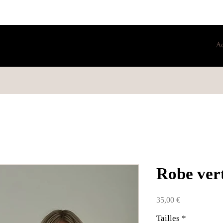
A
Robe vert
Prix
35,00 €
Tailles
*