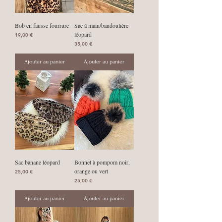
Bob en fausse fourrure
Sac à main/bandoulière
léopard
Prix
19,00 €
Prix
35,00 €
Ajouter au panier
Ajouter au panier
Sac banane léopard
Bonnet à pompom noir,
orange ou vert
Prix
25,00 €
Prix
25,00 €
Ajouter au panier
Ajouter au panier