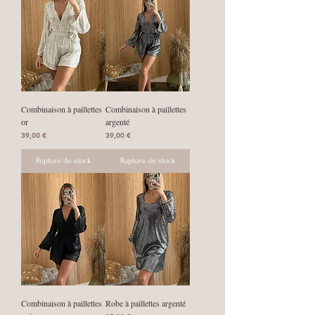
Combinaison à paillettes
Combinaison à paillettes
or
argenté
Prix
Prix
39,00 €
39,00 €
Rupture de stock
Rupture de stock
Combinaison à paillettes
Robe à paillettes argenté