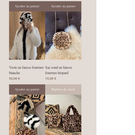
Ajouter au panier
Ajouter au panier
Veste en fausse fourrure
Sac rond en fausse
blanche
fourrure léopard
Prix
Prix
55,00 €
15,00 €
Ajouter au panier
Rupture de stock