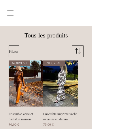
Tous les produits
Filtrer
NOUVEAU
NOUVEAU
Ensemble veste et
Ensemble imprimé vache
pantalon marron
oversize en denim
Prix
Prix
70,00 €
75,00 €