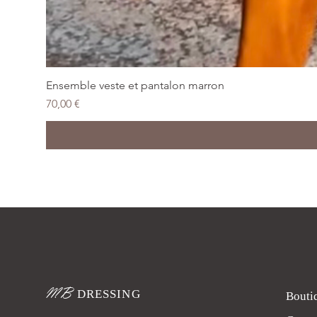
Ensemble veste et pantalon marron
Prix
70,00 €
MB
DRESSING
Bouti