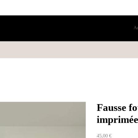
A
Fausse f
imprimé
Prix
45,00 €