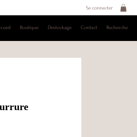
Se connecter
ccueil
Boutique
Déstockage
Contact
Recherche
ourrure
e