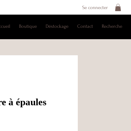
Se connecter
ccueil
Boutique
Déstockage
Contact
Recherche
e à épaules