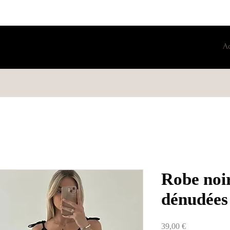
A
Robe noir
dénudées
Prix
39,00 €