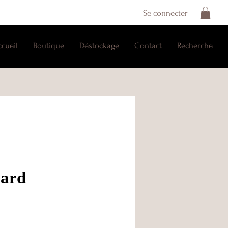
Se connecter
ccueil
Boutique
Déstockage
Contact
Recherche
pard