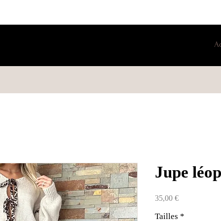
A
Jupe léo
Prix
35,00 €
Tailles
*