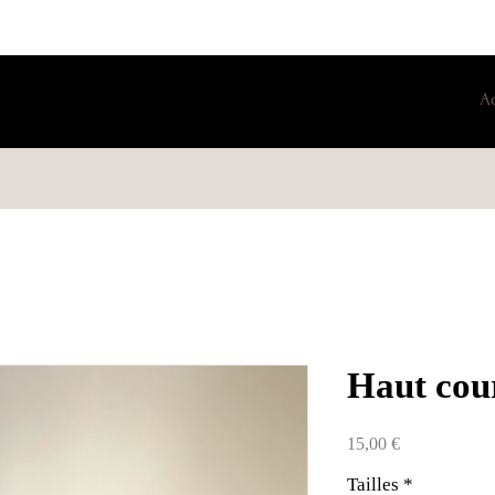
A
Haut cour
Prix
15,00 €
Tailles
*