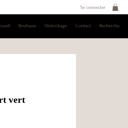
Se connecter
ccueil
Boutique
Déstockage
Contact
Recherche
t vert