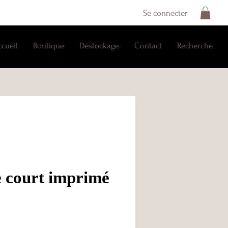
Se connecter
ccueil
Boutique
Déstockage
Contact
Recherche
 court imprimé