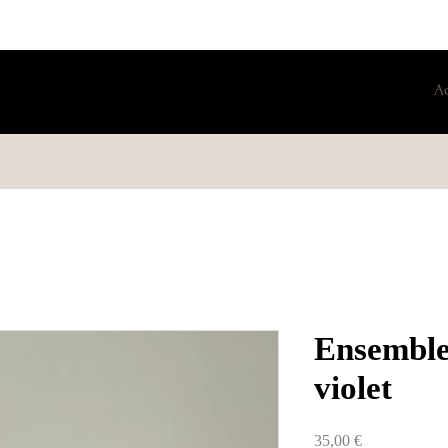
A
Ensemble
violet
Prix
35,00 €