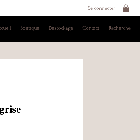
Se connecter
ccueil
Boutique
Déstockage
Contact
Recherche
grise