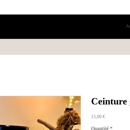
A
Ceinture 
Prix
15,00 €
Quantité
*