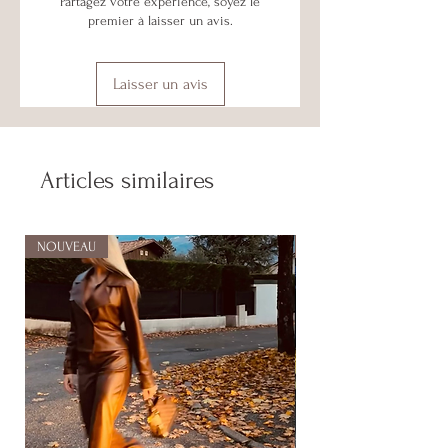
Partagez votre expérience, soyez le
premier à laisser un avis.
Laisser un avis
Articles similaires
NOUVEAU
NOUVEAU