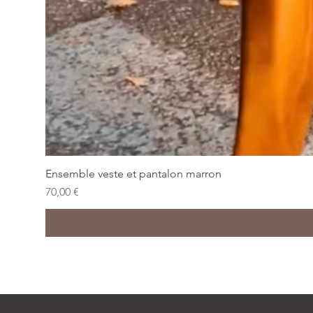
Ensemble veste et pantalon marron
Prix
70,00 €