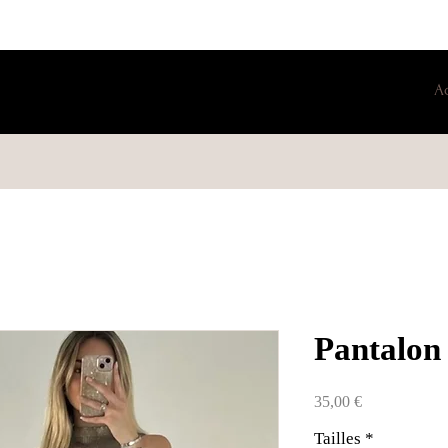
A
Pantalon 
Prix
35,00 €
Tailles
*