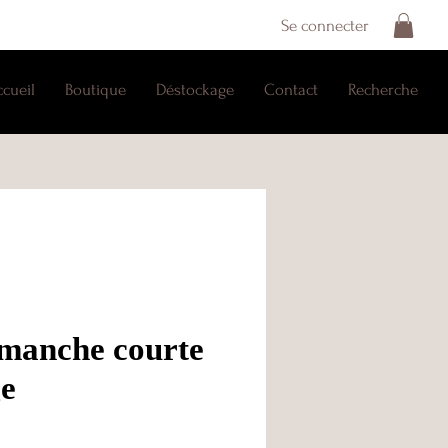
Se connecter
ccueil
Boutique
Déstockage
Contact
Recherche
manche courte
e