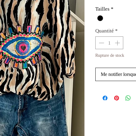
Tailles
*
Quantité
*
Rupture de stock
Me notifier lorsque