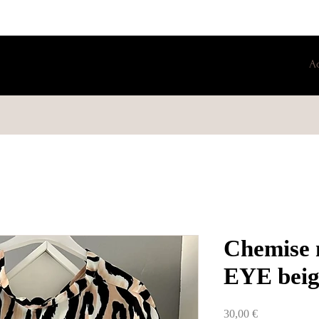
A
Chemise 
EYE beig
Prix
30,00 €