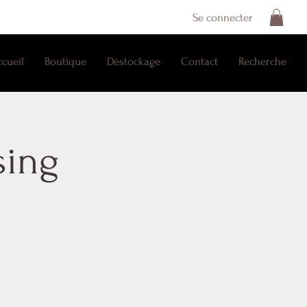
Se connecter
ccueil
Boutique
Déstockage
Contact
Recherche
sing