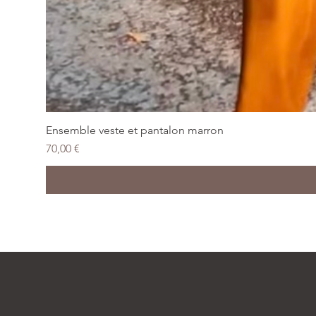
Ensemble veste et pantalon marron
Prix
70,00 €