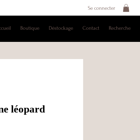
Se connecter
ccueil
Boutique
Déstockage
Contact
Recherche
ne léopard