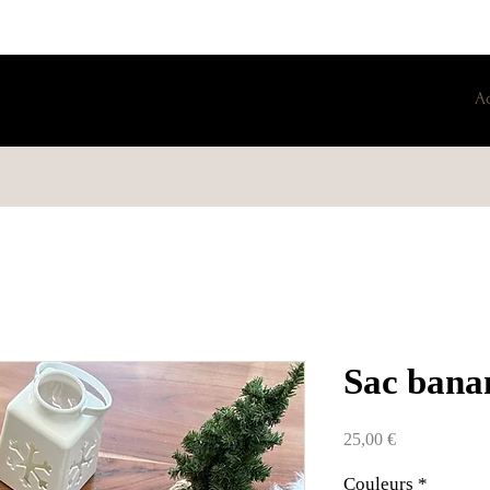
A
Sac bana
Prix
25,00 €
Couleurs
*