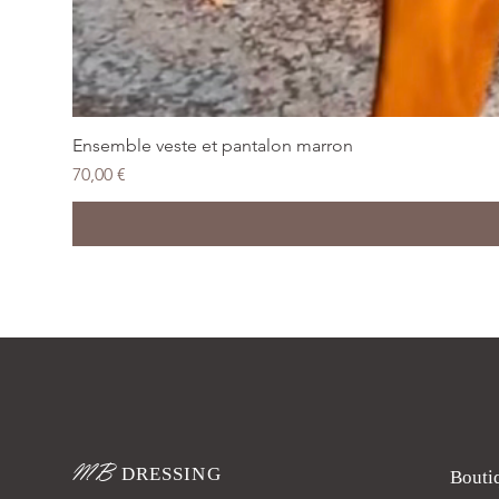
Ensemble veste et pantalon marron
Prix
70,00 €
MB
DRESSING
Bouti