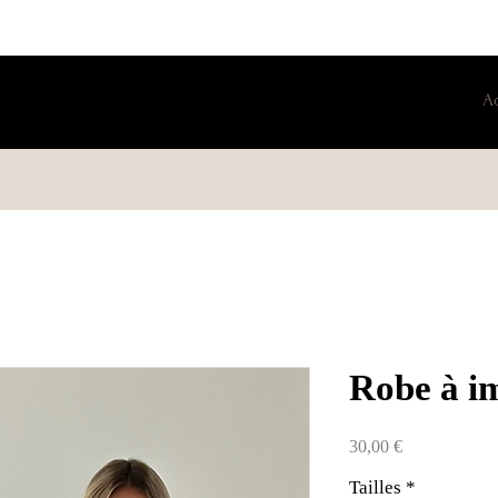
A
Robe à i
Prix
30,00 €
Tailles
*