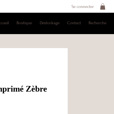
Se connecter
ccueil
Boutique
Déstockage
Contact
Recherche
mprimé Zèbre