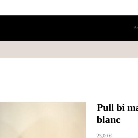
A
Pull bi m
blanc
Prix
25,00 €