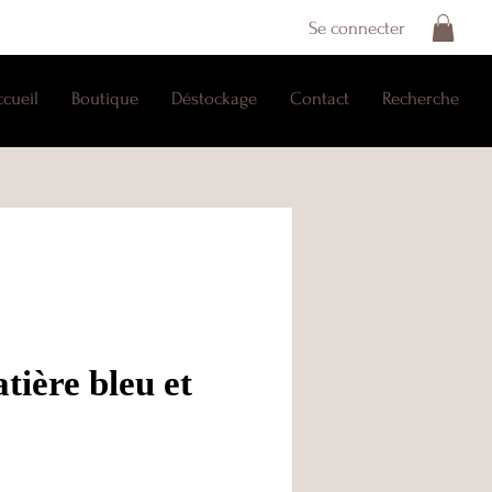
Se connecter
ccueil
Boutique
Déstockage
Contact
Recherche
atière bleu et