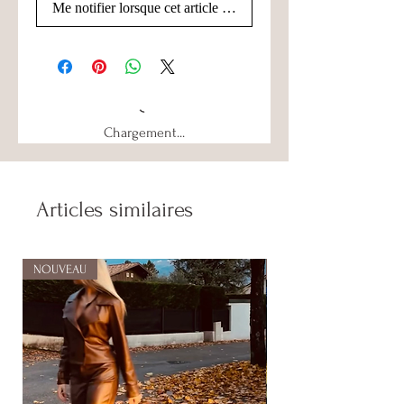
Me notifier lorsque cet article est disponible
Chargement...
Articles similaires
NOUVEAU
NOUVEAU