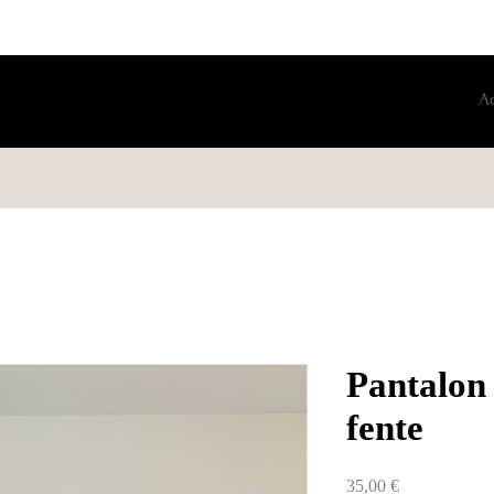
A
Pantalon 
fente
Prix
35,00 €