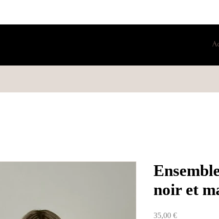
A
Ensemble
noir et m
Prix
35,00 €