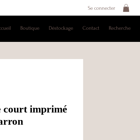
Se connecter
ccueil
Boutique
Déstockage
Contact
Recherche
 court imprimé
arron