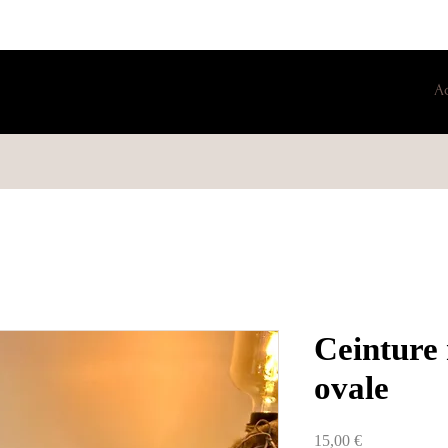
A
Ceinture 
ovale
Prix
15,00 €